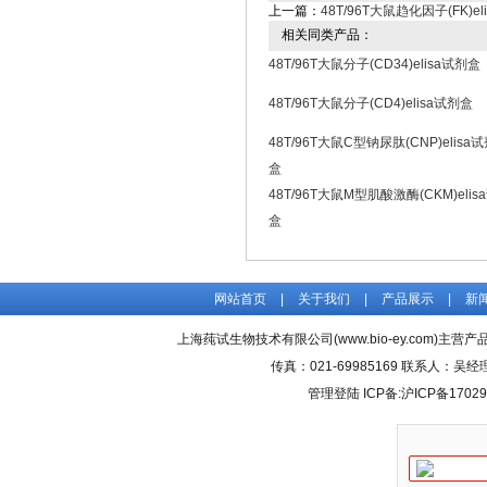
上一篇：
48T/96T大鼠趋化因子(FK)e
相关同类产品：
48T/96T大鼠分子(CD34)elisa试剂盒
48T/96T大鼠分子(CD4)elisa试剂盒
48T/96T大鼠C型钠尿肽(CNP)elisa
盒
48T/96T大鼠M型肌酸激酶(CKM)elis
盒
网站首页
|
关于我们
|
产品展示
|
新
上海莼试生物技术有限公司(www.bio-ey.com)主营产品
传真：021-69985169 联系人：
管理登陆
ICP备:
沪ICP备17029