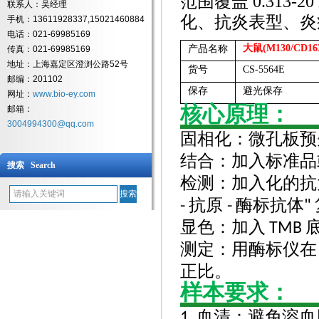
范围覆盖 0.313-2
联系人：吴经理
化、抗炎表型、炎
手机：13611928337,15021460884
电话：021-69985169
大鼠(M130/CD16
产品名称
传真：021-69985169
地址：上海嘉定区澄浏公路52号
货号
CS-5564E
邮编：201102
保存
避光保存
网址：
www.bio-ey.com
核心原理：
邮箱：
3004994300@qq.com
固相化：微孔板预
结合：加入标准品
搜索 Search
检测：加入化的抗
抗原
酶标抗体
-
-
"
显色：加入
TMB
测定：用酶标仪在
正比。
样本要求：
血清：避免溶血
1.