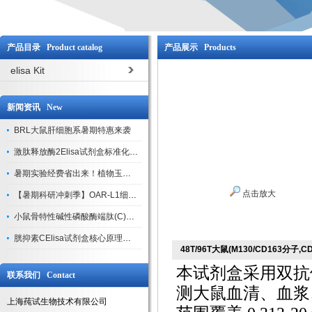
产品目录 Product catalog
产品展示 Products
elisa Kit
新闻资讯 New
BRL大鼠肝细胞系暑期特惠来袭
激肽释放酶2Elisa试剂盒标准化实验操作与质控体系解析
暑期实验经费省出来！植物玉米索核苷（ZR ）elisa酶联免疫试剂盒
点击放大
【暑期科研冲刺季】OAR-L1细胞专用培养基特惠，助力实验高效突破
小鼠骨特性碱性磷酸酶端肽(C)elisa试剂盒大促，骨科研人速囤
胱抑素CElisa试剂盒核心原理、产品特性与全流程操作规范详解
48T/96T大鼠(M130/CD163分子,CD
本试剂盒采用双抗
联系我们 Contact
测大鼠血清、血浆、
上海莼试生物技术有限公司