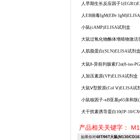
人早期生长反应因子
1(EGR1
人
EB病毒IgM(EBv IgM)ELI
小鼠
(cAMP)ELISA试剂盒
大鼠过氧化物酶体增殖物激活
人肌脂蛋白
(SLN)ELISA试剂
大鼠
8-异前列腺素F2α(8-iso-PG
人加压素原
(VP)ELISA试剂盒
大鼠
Ⅴ型胶原(Col Ⅴ)ELISA
小鼠核因子
-κB亚基p65亲和肽(N
犬干扰素诱导蛋白
10(IP-10/
产品相关关键字：
M1
如果你对
48T/96T大鼠(M130/CD1