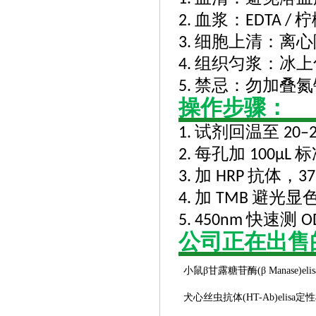
血浆：
柠
2.
EDTA /
细胞上清：离心
3.
组织匀浆：冰上
4.
禁忌：勿加叠
5.
操作步骤：
试剂回温至
1.
20–
每孔加
标
2.
100μL
加
抗体，
3.
HRP
3
加
避光显
4.
TMB
快速测
5. 450nm
O
公司正在出售
小鼠
β甘露糖苷酶(β Manase)el
犬心丝虫抗体
(HT-Ab)elis