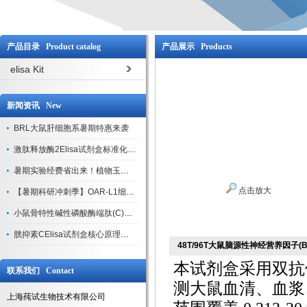
产品目录 Product catalog
产品展示 Products
elisa Kit
新闻资讯 New
BRL大鼠肝细胞系暑期特惠来袭
激肽释放酶2Elisa试剂盒标准化实验操作与质控体系解析
暑期实验经费省出来！植物玉米索核苷（ZR ）elisa酶联免疫试剂盒
点击放大
【暑期科研冲刺季】OAR-L1细胞专用培养基特惠，助力实验高效突破
小鼠骨特性碱性磷酸酶端肽(C)elisa试剂盒大促，骨科研人速囤
胱抑素CElisa试剂盒核心原理、产品特性与全流程操作规范详解
48T/96T大鼠脑源性神经营养因子(BD
本试剂盒采用双抗
联系我们 Contact
测大鼠血清、血浆
上海莼试生物技术有限公司