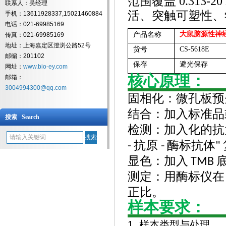
范围覆盖 0.313-2
联系人：吴经理
活、突触可塑性、
手机：13611928337,15021460884
电话：021-69985169
大鼠脑源性神
产品名称
传真：021-69985169
地址：上海嘉定区澄浏公路52号
货号
CS-5618E
邮编：201102
保存
避光保存
网址：
www.bio-ey.com
核心原理：
邮箱：
3004994300@qq.com
固相化：微孔板预
结合：加入标准品
搜索 Search
检测：加入化的抗
抗原
酶标抗体
-
-
"
显色：加入
TMB
测定：用酶标仪在
正比。
样本要求：
1. 样本类型与处理