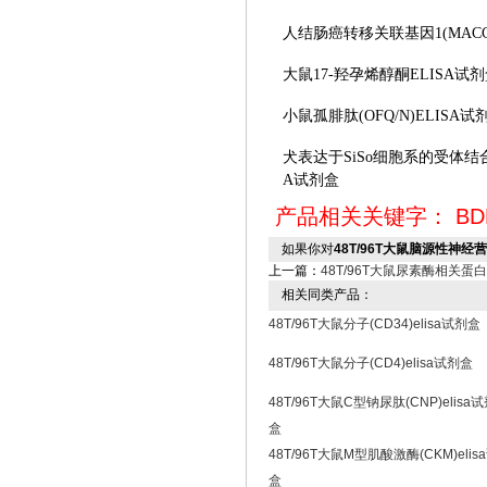
人结肠癌转移关联基因
1(MAC
大鼠
17-羟孕烯醇酮ELISA试
小鼠孤腓肽
(OFQ/N)ELISA试
犬表达于
SiSo细胞系的受体结合
A试剂盒
产品相关关键字：
BD
如果你对
48T/96T大鼠脑源性神经营养
上一篇：
48T/96T大鼠尿素酶相关蛋白C(
相关同类产品：
48T/96T大鼠分子(CD34)elisa试剂盒
48T/96T大鼠分子(CD4)elisa试剂盒
48T/96T大鼠C型钠尿肽(CNP)elisa
盒
48T/96T大鼠M型肌酸激酶(CKM)elis
盒