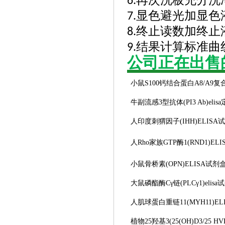
再次洗板充分洗
6.
显色避光加显色
7.
终止读数加终止
8.
结果计算标准曲
9.
公司正在出售
小鼠
S100钙结合蛋白A8/A9复合物
牛副流感
3型抗体(PI3 Ab)el
人印度刺猬因子
(IHH)ELIS
人
Rho家族GTP酶1(RND1)EL
小鼠骨桥素
(OPN)ELISA试剂
大鼠磷酯酶
Cγ链(PLCγ1)elis
人肌球蛋白重链
11(MYH11)E
植物
25羟基3(25(OH)D3/25 