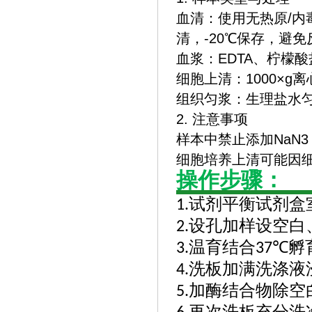
‌血清‌：使用无热原/
清，-20℃保存，避
‌血浆‌：EDTA、柠
‌细胞上清‌：1000×
‌组织匀浆‌：生理盐水
2. 注意事项
样本中禁止添加NaN
细胞培养上清可能因
操作步骤：
试剂平衡试剂盒
1.
设孔加样设空白
2.
温育结合
孵
3.
37℃
洗板加满洗涤液
4.
加酶结合物除空
5.