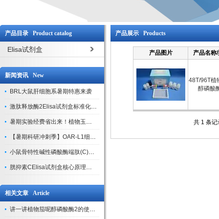
产品目录 Product catalog
产品展示 Products
Elisa试剂盒
产品图片
产品名称
新闻资讯 New
48T/96T
醇磷酸
BRL大鼠肝细胞系暑期特惠来袭
激肽释放酶2Elisa试剂盒标准化实验操作与质控体系解析
暑期实验经费省出来！植物玉米索核苷（ZR ）elisa酶联免疫试剂盒
共 1 条
【暑期科研冲刺季】OAR-L1细胞专用培养基特惠，助力实验高效突破
小鼠骨特性碱性磷酸酶端肽(C)elisa试剂盒大促，骨科研人速囤
胱抑素CElisa试剂盒核心原理、产品特性与全流程操作规范详解
相关文章 Article
讲一讲植物茄呢醇磷酸酶2的使用规程