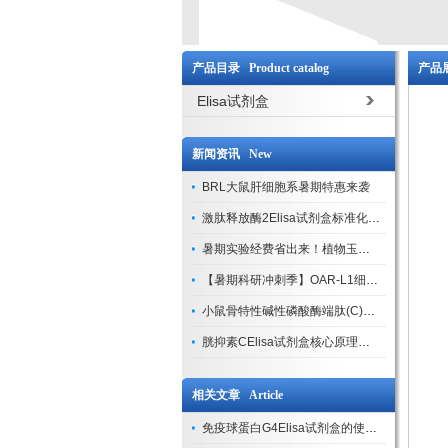
产品目录 Product catalog
产品展
Elisa试剂盒
新闻资讯 New
BRL大鼠肝细胞系暑期特惠来袭
激肽释放酶2Elisa试剂盒标准化实验操作与质控体系解析
暑期实验经费省出来！植物玉米索核苷（ZR ）elisa酶联免疫试剂盒
【暑期科研冲刺季】OAR-L1细胞专用培养基特惠，助力实验高效突破
小鼠骨特性碱性磷酸酶端肽(C)elisa试剂盒大促，骨科研人速囤
胱抑素CElisa试剂盒核心原理、产品特性与全流程操作规范详解
相关文章 Article
免疫球蛋白G4Elisa试剂盒的使用存放要求有哪些？