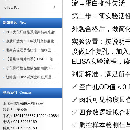
淀→蛋白变性失活
elisa Kit
第二步：预实验活
新闻资讯 New
外观合格后，做简
BRL大鼠肝细胞系暑期特惠来袭
‌实验设置‌：按说
激肽释放酶2Elisa试剂盒标准化实验操作与质控体系解析
度做1个复孔，加入
暑期实验经费省出来！植物玉米索核苷（ZR ）elisa酶联免疫试剂盒
【暑期科研冲刺季】OAR-L1细胞专用培养基特惠，助力实验高效突破
ELISA实验流程，
小鼠骨特性碱性磷酸酶端肽(C)elisa试剂盒大促，骨科研人速囤
‌判定标准‌，满足
胱抑素CElisa试剂盒核心原理、产品特性与全流程操作规范详解
✅ 空白孔OD值＜0
联系我们 Contact
✅ 肉眼可见梯度显
上海莼试生物技术有限公司
联系人：吴经理
✅ 四参数逻辑拟合标准
手机：13611928337,15021460884
电话：021-69985169
✅ 质控样本检测值与
传真：021-69985169