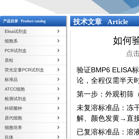
技术文章 Article
产品目录 Product catalog
Elisa试剂盒
如何验
细胞系
PCR试剂盒
点击
质粒
验证BMP6 EL
荧光定量PCR试剂盒
论，全程仅需半天
标准品
ATCC细胞
第一步：外观初筛
检测试剂盒
未复溶标准品：冻
科研菌种
解、颜色发黄→直
原代细胞
细胞培养
已复溶标准品：溶
抗体