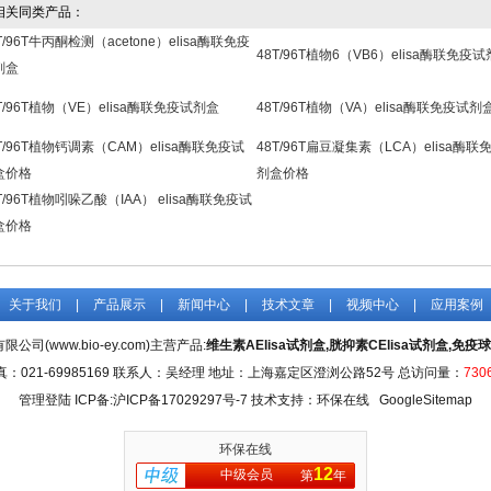
关同类产品：
T/96T牛丙酮检测（acetone）elisa酶联免疫
48T/96T植物6（VB6）elisa酶联免疫
剂盒
T/96T植物（VE）elisa酶联免疫试剂盒
48T/96T植物（VA）elisa酶联免疫试剂
T/96T植物钙调素（CAM）elisa酶联免疫试
48T/96T扁豆凝集素（LCA）elisa酶联
盒价格
剂盒价格
T/96T植物吲哚乙酸（IAA） elisa酶联免疫试
盒价格
关于我们
|
产品展示
|
新闻中心
|
技术文章
|
视频中心
|
应用案例
司(www.bio-ey.com)主营产品:
维生素AElisa试剂盒,胱抑素CElisa试剂盒,免疫球
真：021-69985169 联系人：吴经理 地址：上海嘉定区澄浏公路52号 总访问量：
730
管理登陆
ICP备:
沪ICP备17029297号-7
技术支持：环保在线
GoogleSitemap
环保在线
12
中级会员
第
年