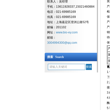
英文
联系人：吴经理
产
手机：13611928337,15021460884
检
电话：021-69985169
保
传真：021-69985169
产
地址：上海嘉定区澄浏公路52号
产
邮编：201102
销
网址：
www.bio-ey.com
待
邮箱：
保
3004994300@qq.com
搜索 Search
蓖
1
了
2
接
3
4
酶
5