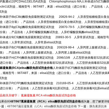
钙黏素α12(PCDHα12)ELISA试剂盒 Chlorophosphonazo MA人补体成分5(C
eclin1试剂盒，规格型号：96T/48T，来源：elisa试剂盒（进口分装），产品别名：人抑癌
试剂盒
补体因子8b(C8b)酶联免疫吸附测定试剂盒 20826-94-2 人异质型核糖核蛋白复合物
盒（进口分装），产品别名：人异质型核糖核蛋白复合物试剂盒、人异质型核糖核蛋白复
补体因子8g(C8g)酶联免疫吸附测定试剂盒 20870-79-5 人异柠檬酸脱氢酶试剂盒，
分装），产品别名：人异柠檬酸脱氢酶试剂盒、人异柠檬酸脱氢酶elisa试剂盒
补体成分9(C9)酶联免疫吸附测定试剂盒 20893-30-5 人异常原试剂盒，规格型号：
品别名：人异常原试剂盒、人异常原elisa试剂盒
补体因子B(CFB)酶联免疫吸附测定试剂盒 209328-99-4 人异丙肾上腺素试剂盒，规
装），产品别名：人异丙肾上腺素试剂盒、人异丙肾上腺素elisa试剂盒
补体因子H(CFH)酶联免疫吸附测定试剂盒 2096/10/8 人乙型肝炎病毒前S2抗原试剂
进口分装），产品别名：人乙型肝炎病毒前S2抗原试剂盒、人乙型肝炎病毒前S2抗原el
麻凝集素(RCA)elisa酶联免疫试剂盒价格
人补体因子I(CFI)酶联免疫吸附测定试剂盒 
，规格型号：96T/48T，来源：elisa试剂盒（进口分装），产品别名：人乙型肝炎病
试剂盒
补体因子P(CFP)酶联免疫吸附测定试剂盒 210169-05-4 人乙型肝炎病毒X抗原试剂
进口分装），产品别名：人乙型肝炎病毒X抗原试剂盒、人乙型肝炎病毒X抗原elisa
品相关关键字：
蓖麻凝集素
RCA
elisa酶联免疫试剂盒价格
果你对
48T/96T蓖麻凝集素（RCA）elisa酶联免疫试剂盒价格
感兴趣，想了解更详
一篇：
48T/96T扁豆凝集素（LCA）elisa酶联免疫试剂盒价格
下一篇：
胰岛素原抗体