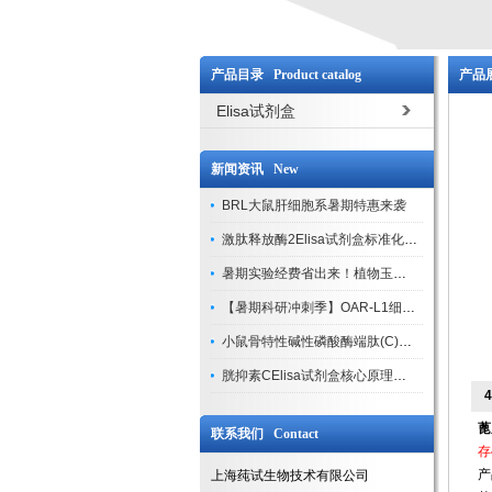
产品目录 Product catalog
产品展
Elisa试剂盒
新闻资讯 New
BRL大鼠肝细胞系暑期特惠来袭
激肽释放酶2Elisa试剂盒标准化实验操作与质控体系解析
暑期实验经费省出来！植物玉米索核苷（ZR ）elisa酶联免疫试剂盒
【暑期科研冲刺季】OAR-L1细胞专用培养基特惠，助力实验高效突破
小鼠骨特性碱性磷酸酶端肽(C)elisa试剂盒大促，骨科研人速囤
胱抑素CElisa试剂盒核心原理、产品特性与全流程操作规范详解
蓖
联系我们 Contact
存
产
上海莼试生物技术有限公司