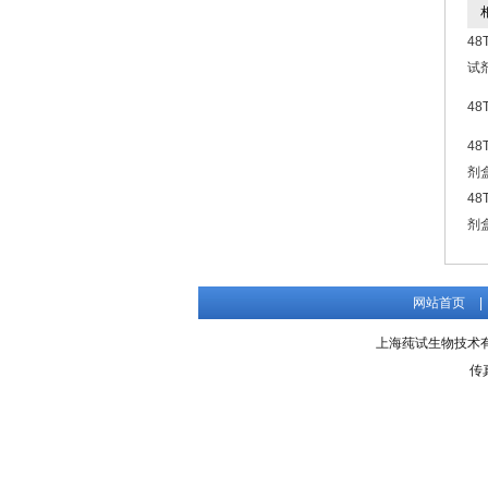
相
48
试
48
48
剂
48
剂
网站首页
|
上海莼试生物技术有限公
传