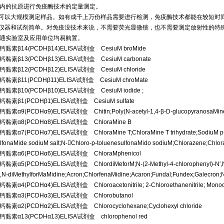
内的抗原进行免疫酶技术的定量测定。
.可以大规模测定样品。如有成千上万份样品需要进行检测，免疫酶技术都能在较短时
.仪器和试剂简单。对免疫没技术来说，不需要荧光显微镜，也不需要测定放射性的特
通实验室及应用单位均易购置。
钙黏素β14(PCDHβ14)ELISA试剂盒 CesiuM broMide
钙黏素β13(PCDHβ13)ELISA试剂盒 CesiuM carbonate
钙黏素β12(PCDHβ12)ELISA试剂盒 CesiuM chloride
钙黏素β11(PCDHβ11)ELISA试剂盒 CesiuM chroMate
钙黏素β10(PCDHβ10)ELISA试剂盒 CesiuM iodide ;
钙黏素β1(PCDHβ1)ELISA试剂盒 CesiuM sulfate
黏素α9(PCDHα9)ELISA试剂盒 Chitin;Poly(N-acetyl-1,4-β-D-glucopyranosaMine;P
钙黏素α8(PCDHα8)ELISA试剂盒 ChloraMine B
黏素α7(PCDHα7)ELISA试剂盒 ChloraMine T;ChloraMine T trihydrate;SodiuM p-to
lfonaMide sodiuM salt;N-Chloro-p-toluenesulfonaMido sodiuM;Chlorazene;Chlo
钙黏素α6(PCDHα6)ELISA试剂盒 ChloraMphenicol
黏素α5(PCDHα5)ELISA试剂盒 ChlordiMeforM;N-(2-Methyl-4-chlorophenyl)-N′,N′-di
,N-diMethylforMaMidine;Acron;ChlorfenaMidine;Acaron;Fundal;Fundex;Galecron;
黏素α4(PCDHα4)ELISA试剂盒 Chloroacetonitrile; 2-Chloroethanenitrile; Monochlo
钙黏素α3(PCDHα3)ELISA试剂盒 Chlorobutanol
钙黏素α2(PCDHα2)ELISA试剂盒 Chlorocyclohexane;Cyclohexyl chloride
钙黏素α13(PCDHα13)ELISA试剂盒 chlorophenol red