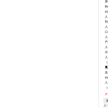
原
B
a
人
剂
人
口
人
产
人
分
人
（
蓖
盒
a
人
（
产
如
上