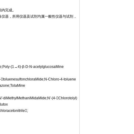
间内完成。
殊仪器，所用仪器及试剂均属一般性仪器与试剂，
oly-(1→4)-β-D-N-acetylglucosaMine
luenesulfonchloraMide;N-Chloro-4-toluene
razone;TolaMine
MethylMethaniMidaMide;N′-(4-Chlorotolyl)
Nutox
racetonitrile;