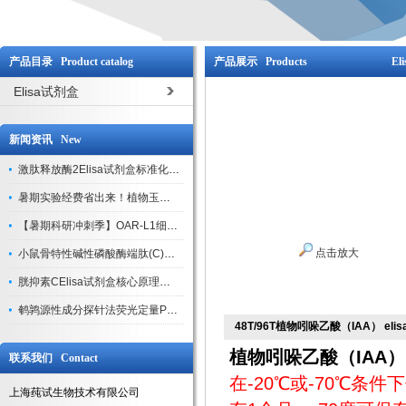
产品目录 Product catalog
产品展示 Products
El
Elisa试剂盒
新闻资讯 New
激肽释放酶2Elisa试剂盒标准化实验操作与质控体系解析
暑期实验经费省出来！植物玉米索核苷（ZR ）elisa酶联免疫试剂盒
【暑期科研冲刺季】OAR-L1细胞专用培养基特惠，助力实验高效突破
点击放大
小鼠骨特性碱性磷酸酶端肽(C)elisa试剂盒大促，骨科研人速囤
胱抑素CElisa试剂盒核心原理、产品特性与全流程操作规范详解
鹌鹑源性成分探针法荧光定量PCR试剂盒特惠来袭
48T/96T植物吲哚乙酸（IAA） e
植物吲哚乙酸（IAA）
联系我们 Contact
在-20℃或-70℃条
上海莼试生物技术有限公司