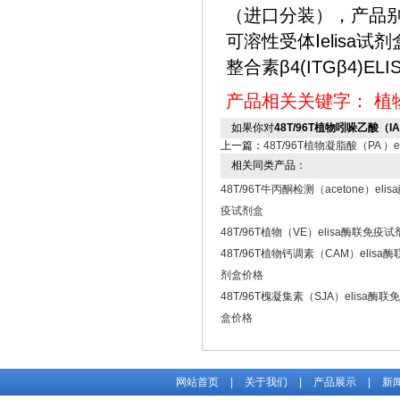
（进口分装），产品
可溶性受体Ⅰelisa试剂
整合素β4(ITGβ4)E
产品相关关键字：
植
如果你对
48T/96T植物吲哚乙酸（I
上一篇：
48T/96T植物凝脂酸（PA 
相关同类产品：
48T/96T牛丙酮检测（acetone）eli
疫试剂盒
48T/96T植物（VE）elisa酶联免疫
48T/96T植物钙调素（CAM）elisa
剂盒价格
48T/96T槐凝集素（SJA）elisa酶
盒价格
网站首页
|
关于我们
|
产品展示
|
新