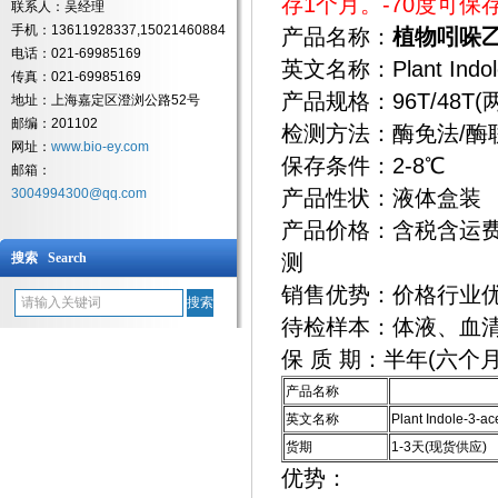
存1个月。-70度可保
联系人：吴经理
手机：13611928337,15021460884
产品名称：
植物吲哚乙
电话：021-69985169
英文名称：Plant Indole-3
传真：021-69985169
产品规格：96T/48T(
地址：上海嘉定区澄浏公路52号
邮编：201102
检测方法：酶免法/酶联免
网址：
www.bio-ey.com
保存条件：2-8℃
邮箱：
3004994300@qq.com
产品性状：液体盒装
产品价格：含税含运费
搜索 Search
测
销售优势：价格行业
待检样本：体液、血
保 质 期：半年(六个月
产品名称
英文名称
Plant Indole-3-ace
货期
1-3天(现货供应)
优势：