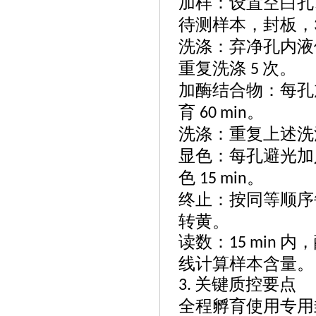
加样：设置空白孔
待测样本，封板，
洗涤：弃净孔内液
重复洗涤
次。
5
加酶结合物：每孔
育
。
60 min
洗涤：重复上述洗
显色：每孔避光加
色
。
15 min
终止：按同等顺序
转黄。
读数：
内，
15 min
线计算样本含量。
关键质控要点
3.
全程孵育使用专用