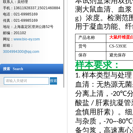
本试剂盒采用双抗
联系人：吴经理
测大鼠血清、血浆
手机：13611928337,15021460884
电话：021-69985169
g）浓度。检测范围覆盖 
传真：021-69985169
用于凝血功能、纤
地址：上海嘉定区澄浏公路52号
邮编：201102
大鼠纤维蛋
产品名称
网址：
www.bio-ey.com
邮箱：
货号
CS-5393E
3004994300@qq.com
保存
避光保存
样本要求：
搜索 Search
样本类型与处理
1.
血清：无热源无菌
分离上清，
-20℃
酸盐
肝素抗凝管
/
盒慎用肝素）。
与杂质，
-70~-80℃
备匀浆，高速离心