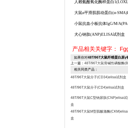
人赖氨酰氧化酶样蛋白
1(LOX
大鼠
α平滑肌肌动蛋白(α-SMA)
小鼠抗血小板抗体
IgG/M/A(P
犬心钠肽
(ANP)ELISA试剂盒
产品相关关键字：
Fgg
如果你对
48T/96T大鼠纤维蛋白原γ链(
上一篇：
48T/96T大鼠骨碱性磷酸酶(BA
相关同类产品：
48T/96T大鼠分子(CD34)elisa试剂盒
48T/96T大鼠分子(CD4)elisa试剂盒
48T/96T大鼠C型钠尿肽(CNP)elisa
盒
48T/96T大鼠M型肌酸激酶(CKM)elis
盒