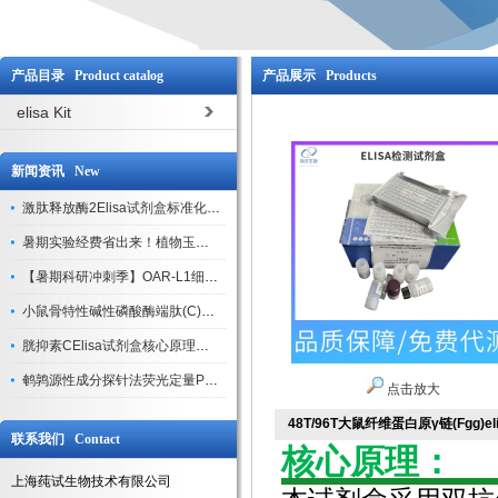
产品目录 Product catalog
产品展示 Products
elisa Kit
新闻资讯 New
激肽释放酶2Elisa试剂盒标准化实验操作与质控体系解析
暑期实验经费省出来！植物玉米索核苷（ZR ）elisa酶联免疫试剂盒
【暑期科研冲刺季】OAR-L1细胞专用培养基特惠，助力实验高效突破
小鼠骨特性碱性磷酸酶端肽(C)elisa试剂盒大促，骨科研人速囤
胱抑素CElisa试剂盒核心原理、产品特性与全流程操作规范详解
鹌鹑源性成分探针法荧光定量PCR试剂盒特惠来袭
点击放大
48T/96T大鼠纤维蛋白原γ链(Fgg)e
联系我们 Contact
核心原理：
上海莼试生物技术有限公司