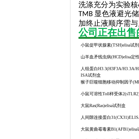
洗涤充分为实验核
显色液避光储
TMB
加终止液顺序需与
公司正在出售
小鼠促甲状腺素
(TSH)elisa试
山羊血矛线虫病
(HCD)elis
人组蛋白
H3.3(H3F3A/H3.3A/H
ISA试剂盒
猴子巨噬细胞移动抑制因子
(M
小鼠可溶性
Toll样受体2(sTLR
大鼠
Ras(Ras)elisa试剂盒
人间隙连接蛋白
31(CX31)EL
大鼠黄曲霉毒素
B1(AFB1)eli