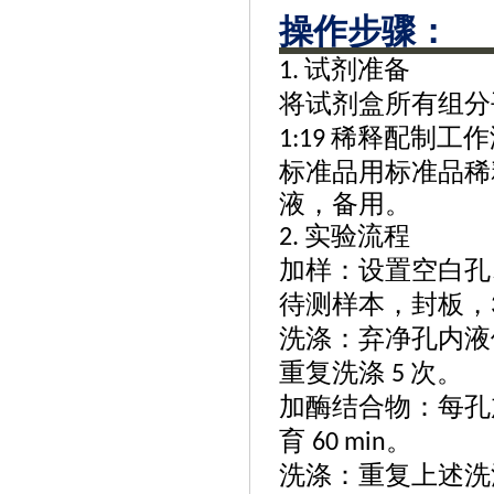
操作步骤‌：
试剂准备
1.
将试剂盒所有组分
稀释配制工作
1:19
标准品用标准品稀
液，备用。
实验流程
2.
加样：设置空白孔
待测样本，封板，
洗涤：弃净孔内液
重复洗涤
次。
5
加酶结合物：每孔
育
。
60 min
洗涤：重复上述洗