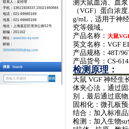
测大鼠血清、血浆
联系人：吴经理
手机：13611928337,15021460884
（VGF）蛋白浓度。检
电话：021-69985169
g/mL，适用于
传真：021-69985169
究等领域。
地址：上海嘉定区澄浏公路52号
邮编：201102
产品名称：
大鼠VG
网址：
www.bio-ey.com
英文名称：
VGF EL
邮箱：
3004994300@qq.com
产品规格：
48T/96
产品货号：
CS-614
检测原理：
搜索 Search
大鼠
VGF 神经生
体夹心法，通过固
别，最后通过底物
固相化：微孔板预
结合：加入标准品
检测：加入生物
s