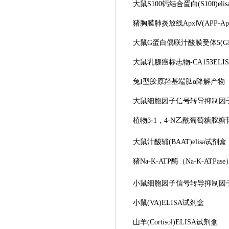
大鼠
S100钙结合蛋白(S100)el
猪胸膜肺炎放线
ApxⅣ(APP-
大鼠
G蛋白偶联汁酸膜受体5(GPB
大鼠乳腺癌标志物
-CA153EL
兔
I型胶原羟基端肽α降解产物（α-
大鼠细胞因子信号转导抑制因
植物
β-1，4-N乙酰葡萄糖胺糖苷
大鼠汁酸辅
(BAAT)elisa试剂盒
猪
Na-K-ATP酶（Na-K-ATPase
小鼠细胞因子信号转导抑制因
小鼠
(VA)ELISA试剂盒
山羊
(Cortisol)ELISA试剂盒