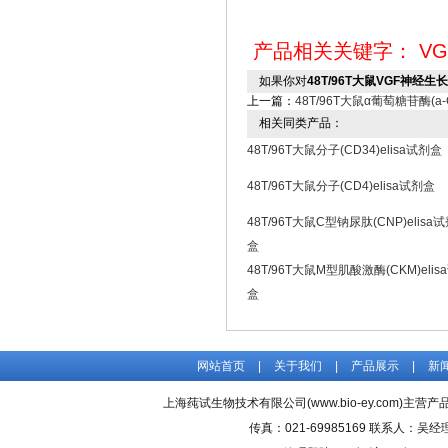
产品相关关键字：
VG
如果你对
48T/96T大鼠VGF神经生
上一篇：
48T/96T大鼠α葡萄糖苷酶(a-G
相关同类产品：
48T/96T大鼠分子(CD34)elisa试剂盒
48T/96T大鼠分子(CD4)elisa试剂盒
48T/96T大鼠C型钠尿肽(CNP)elisa
盒
48T/96T大鼠M型肌酸激酶(CKM)elis
盒
网站首页
|
关于我们
|
产品展示
|
新
上海莼试生物技术有限公司(www.bio-ey.com)主营产品
传真：021-69985169 联系人：