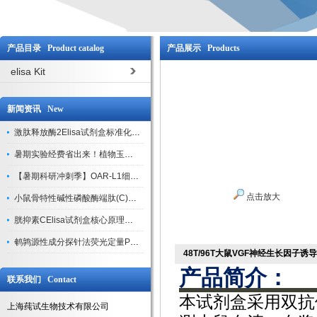
产品目录 Product catalog
产品展示 Products
elisa Kit
新闻资讯 New
激肽释放酶2Elisa试剂盒标准化实验操作与质控体系解析
暑期实验经费省出来！植物玉米索核苷（ZR ）elisa酶联免疫试剂盒
【暑期科研冲刺季】OAR-L1细胞专用培养基特惠，助力实验高效突破
点击放大
小鼠骨特性碱性磷酸酶端肽(C)elisa试剂盒大促，骨科研人速囤
胱抑素CElisa试剂盒核心原理、产品特性与全流程操作规范详解
鹌鹑源性成分探针法荧光定量PCR试剂盒特惠来袭
48T/96T大鼠VGF神经生长因子诱导
产品简介：
联系我们 Contact
本试剂盒采用双抗
上海莼试生物技术有限公司