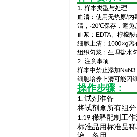
1. 样本类型与处理
‌血清‌：使用无热原/
清，-20℃保存，避
‌血浆‌：EDTA、柠
‌细胞上清‌：1000×
‌组织匀浆‌：生理盐水
2. 注意事项
样本中禁止添加NaN
细胞培养上清可能因
操作步骤：
试剂准备
1.
将试剂盒所有组分
稀释配制工作
1:19
标准品用标准品稀
液，备用。