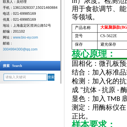
in）浓度。检测范围覆盖
联系人：吴经理
用于食欲调节、能
手机：13611928337,15021460884
电话：021-69985169
等领域。
传真：021-69985169
地址：上海嘉定区澄浏公路52号
大鼠脑肠肽
(BG
产品名称
邮编：201102
货号
CS-5622E
网址：
www.bio-ey.com
邮箱：
保存
避光保存
3004994300@qq.com
核心原理：
固相化：微孔板预
搜索 Search
结合：加入标准品
检测：加入化的抗
成
抗体
抗原
"
-
-
显色：加入
TMB
测定：用酶标仪在
正比。
样本要求：