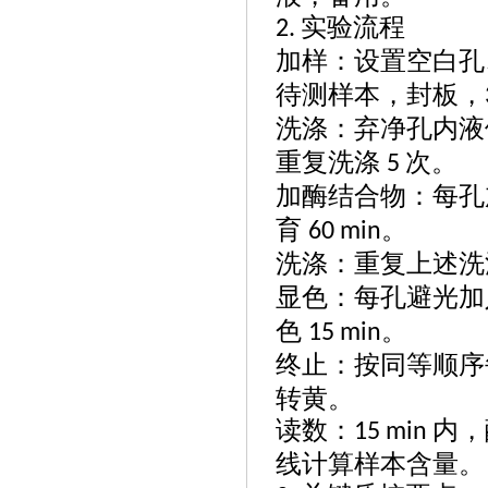
实验流程
2.
加样：设置空白孔
待测样本，封板，
洗涤：弃净孔内液
重复洗涤
次。
5
加酶结合物：每孔
育
。
60 min
洗涤：重复上述洗
显色：每孔避光加
色
。
15 min
终止：按同等顺序
转黄。
读数：
内，
15 min
线计算样本含量。