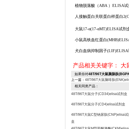
植物脱落酸（
ABA ）ELISA
人接触蛋白关联蛋白样蛋白
2(
大鼠
17-α(17-αMT)ELISA试剂
小鼠高铁血红蛋白
(MHB)EL
犬白血病抑制因子
(LIF)ELI
产品相关关键字：
大
如果你对
48T/96T大鼠脑肠肽(BGP/G
上一篇：
48T/96T大鼠脑啡肽(ENK)el
相关同类产品：
48T/96T大鼠分子(CD34)elisa试剂盒
48T/96T大鼠分子(CD4)elisa试剂盒
48T/96T大鼠C型钠尿肽(CNP)elisa
盒
48T/96T大鼠M型肌酸激酶(CKM)elis