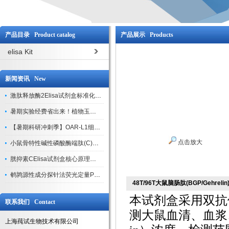
产品目录 Product catalog
产品展示 Products
elisa Kit
新闻资讯 New
激肽释放酶2Elisa试剂盒标准化实验操作与质控体系解析
暑期实验经费省出来！植物玉米索核苷（ZR ）elisa酶联免疫试剂盒
【暑期科研冲刺季】OAR-L1细胞专用培养基特惠，助力实验高效突破
点击放大
小鼠骨特性碱性磷酸酶端肽(C)elisa试剂盒大促，骨科研人速囤
胱抑素CElisa试剂盒核心原理、产品特性与全流程操作规范详解
鹌鹑源性成分探针法荧光定量PCR试剂盒特惠来袭
48T/96T大鼠脑肠肽(BGP/Gehrelin
本试剂盒采用双抗
联系我们 Contact
测大鼠血清、血浆、
上海莼试生物技术有限公司