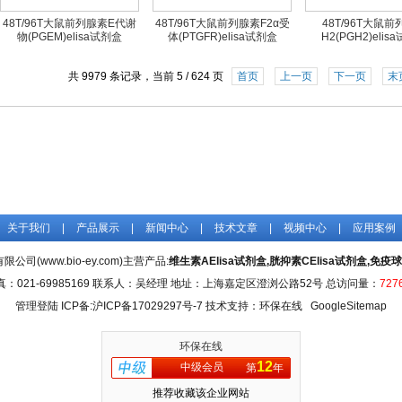
48T/96T大鼠前列腺素E代谢
48T/96T大鼠前列腺素F2α受
48T/96T大鼠
物(PGEM)elisa试剂盒
体(PTGFR)elisa试剂盒
H2(PGH2)elis
共 9979 条记录，当前 5 / 624 页
首页
上一页
下一页
末
关于我们
|
产品展示
|
新闻中心
|
技术文章
|
视频中心
|
应用案例
司(www.bio-ey.com)主营产品:
维生素AElisa试剂盒,胱抑素CElisa试剂盒,免疫球
真：021-69985169 联系人：吴经理 地址：上海嘉定区澄浏公路52号 总访问量：
727
管理登陆
ICP备:
沪ICP备17029297号-7
技术支持：环保在线
GoogleSitemap
环保在线
12
中级会员
第
年
推荐收藏该企业网站