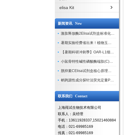
elisa Kit
新闻资讯 New
激肽释放酶2Elisa试剂盒标准化实验操作与质控体系解析
暑期实验经费省出来！植物玉米索核苷（ZR ）elisa酶联免疫试剂盒
【暑期科研冲刺季】OAR-L1细胞专用培养基特惠，助力实验高效突破
小鼠骨特性碱性磷酸酶端肽(C)elisa试剂盒大促，骨科研人速囤
胱抑素CElisa试剂盒核心原理、产品特性与全流程操作规范详解
鹌鹑源性成分探针法荧光定量PCR试剂盒特惠来袭
联系我们 Contact
上海莼试生物技术有限公司
联系人：吴经理
手机：13611928337,15021460884
电话：021-69985169
传真：021-69985169