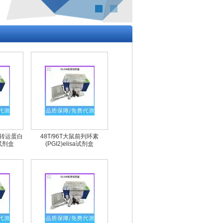
糖转运蛋白
48T/96T大鼠前列环素
a试剂盒
(PGI2)elisa试剂盒