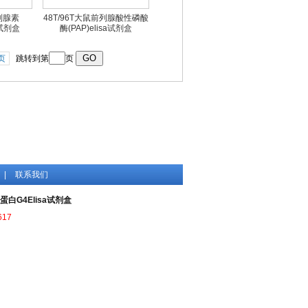
前列腺素
48T/96T大鼠前列腺酸性磷酸
a试剂盒
酶(PAP)elisa试剂盒
页
跳转到第
页
|
联系我们
蛋白G4Elisa试剂盒
617