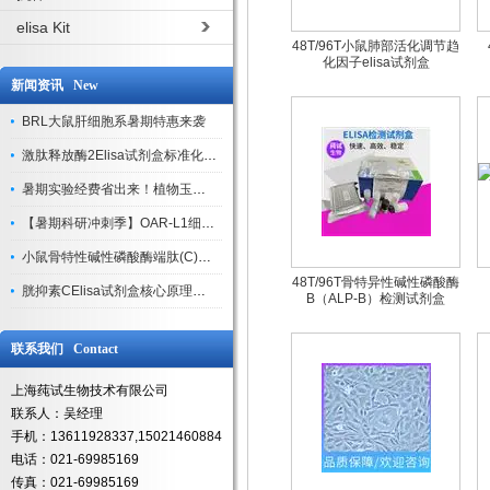
elisa Kit
48T/96T小鼠肺部活化调节趋
化因子elisa试剂盒
新闻资讯 New
BRL大鼠肝细胞系暑期特惠来袭
激肽释放酶2Elisa试剂盒标准化实验操作与质控体系解析
暑期实验经费省出来！植物玉米索核苷（ZR ）elisa酶联免疫试剂盒
【暑期科研冲刺季】OAR-L1细胞专用培养基特惠，助力实验高效突破
小鼠骨特性碱性磷酸酶端肽(C)elisa试剂盒大促，骨科研人速囤
48T/96T骨特异性碱性磷酸酶
胱抑素CElisa试剂盒核心原理、产品特性与全流程操作规范详解
B（ALP-B）检测试剂盒
联系我们 Contact
上海莼试生物技术有限公司
联系人：吴经理
手机：13611928337,15021460884
电话：021-69985169
传真：021-69985169