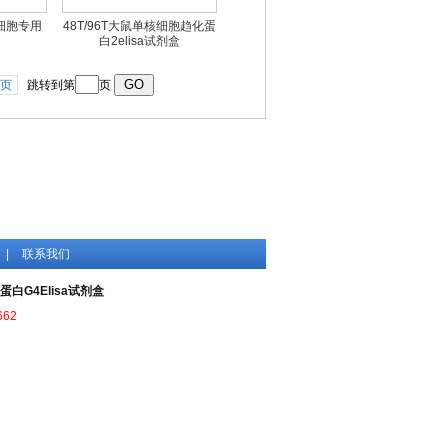
细胞专用
48T/96T大鼠单核细胞趋化蛋
白2elisa试剂盒
页
跳转到第
页
|
联系我们
蛋白G4Elisa试剂盒
662