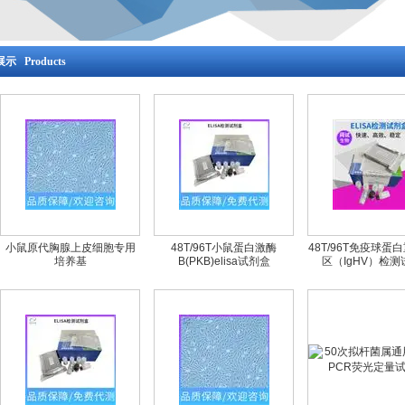
示 Products
小鼠原代胸腺上皮细胞专用
48T/96T小鼠蛋白激酶
48T/96T免疫球蛋
培养基
B(PKB)elisa试剂盒
区（IgHV）检