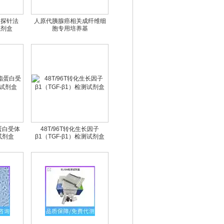
用探针法
人原代胰腺癌相关成纤维细
试剂盒
胞专用培养基
脂蛋白受体
48T/96T转化生长因子
试剂盒
β1（TGF-β1）检测试剂盒