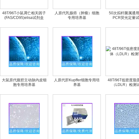
48T/96T小鼠凋亡相关因子
人原代乳腺癌（肿瘤）细胞
50次拟杆菌属通
(FAS/CD95)elisa试剂盒
专用培养基
PCR荧光定量
大鼠原代腹腔主动脉内皮细
人原代肝Kupffer细胞专用培
48T/96T低密度
胞专用培养基
养基
（LDLR）检测