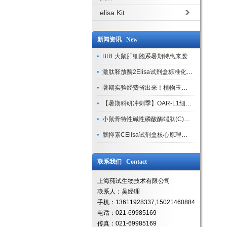
elisa Kit
新闻资讯 New
BRL大鼠肝细胞系暑期特惠来袭
激肽释放酶2Elisa试剂盒标准化实验操作与质控体系解析
暑期实验经费省出来！植物玉米索核苷（ZR ）elisa酶联免疫试剂盒
【暑期科研冲刺季】OAR-L1细胞专用培养基特惠，助力实验高效突破
小鼠骨特性碱性磷酸酶端肽(C)elisa试剂盒大促，骨科研人速囤
胱抑素CElisa试剂盒核心原理、产品特性与全流程操作规范详解
联系我们 Contact
上海莼试生物技术有限公司
联系人：吴经理
手机：13611928337,15021460884
电话：021-69985169
传真：021-69985169