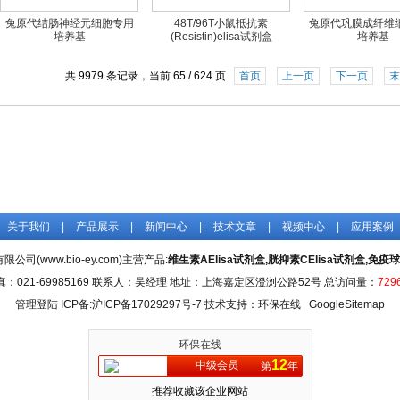
兔原代结肠神经元细胞专用
48T/96T小鼠抵抗素
兔原代巩膜成纤维
培养基
(Resistin)elisa试剂盒
培养基
共 9979 条记录，当前 65 / 624 页
首页
上一页
下一页
末
关于我们
|
产品展示
|
新闻中心
|
技术文章
|
视频中心
|
应用案例
司(www.bio-ey.com)主营产品:
维生素AElisa试剂盒,胱抑素CElisa试剂盒,免疫球
真：021-69985169 联系人：吴经理 地址：上海嘉定区澄浏公路52号 总访问量：
729
管理登陆
ICP备:
沪ICP备17029297号-7
技术支持：环保在线
GoogleSitemap
环保在线
12
中级会员
第
年
推荐收藏该企业网站