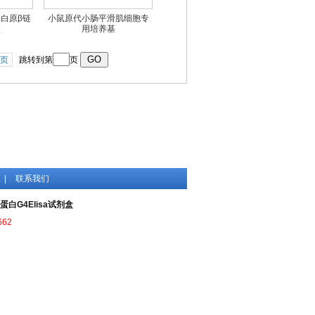
蛋白原β链
小鼠原代小肠平滑肌细胞专
盒
用培养基
页
跳转到第
页
|
联系我们
蛋白G4Elisa试剂盒
662