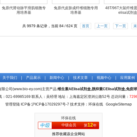
兔原代肾动脉平滑肌细胞专
兔原代皮肤成纤维细胞专用
48T/96T大鼠纤维
用培养基
培养基
elisa试剂
共 9979 条记录，当前 84 / 624 页
首页
上一页
下一页
末
关于我们
|
产品展示
|
新闻中心
|
技术文章
|
视频中心
|
应用案例
司(www.bio-ey.com)主营产品:
维生素AElisa试剂盒,胱抑素CElisa试剂盒,免疫球
真：021-69985169 联系人：吴经理 地址：上海嘉定区澄浏公路52号 总访问量：
729
管理登陆
ICP备:
沪ICP备17029297号-7
技术支持：环保在线
GoogleSitemap
环保在线
12
中级会员
第
年
推荐收藏该企业网站