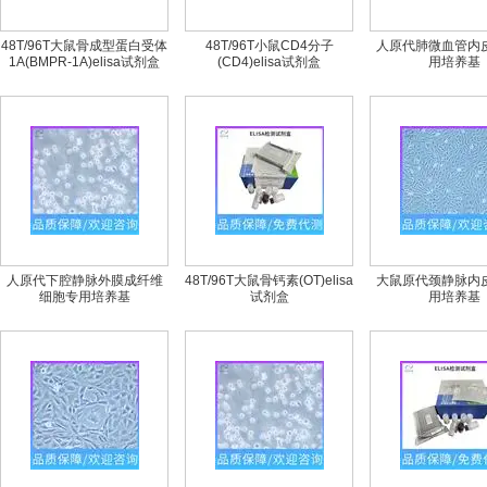
48T/96T大鼠骨成型蛋白受体
48T/96T小鼠CD4分子
人原代肺微血管内
1A(BMPR-1A)elisa试剂盒
(CD4)elisa试剂盒
用培养基
人原代下腔静脉外膜成纤维
48T/96T大鼠骨钙素(OT)elisa
大鼠原代颈静脉内
细胞专用培养基
试剂盒
用培养基