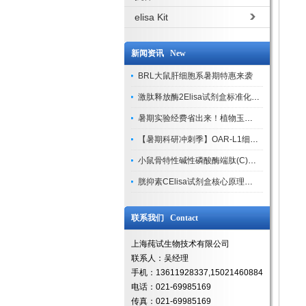
elisa Kit
新闻资讯 New
BRL大鼠肝细胞系暑期特惠来袭
激肽释放酶2Elisa试剂盒标准化实验操作与质控体系解析
暑期实验经费省出来！植物玉米索核苷（ZR ）elisa酶联免疫试剂盒
【暑期科研冲刺季】OAR-L1细胞专用培养基特惠，助力实验高效突破
小鼠骨特性碱性磷酸酶端肽(C)elisa试剂盒大促，骨科研人速囤
胱抑素CElisa试剂盒核心原理、产品特性与全流程操作规范详解
联系我们 Contact
上海莼试生物技术有限公司
联系人：吴经理
手机：13611928337,15021460884
电话：021-69985169
传真：021-69985169